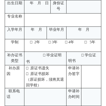
出生日期
年 月 日
身份证
号
专业名称
入学年月
年 月
毕业年月
年 月
学制
□
2
年 □ 3年 □ 4年 □ 5年
补办证书
□ 毕业证明
□ 学位证
类型
明书
书
补办原
□ 原证书遗失
申请补
因
□ 原证书损坏
办签字
（原证损坏，须将其退
回学校）
联系电
申请补
话
办时间