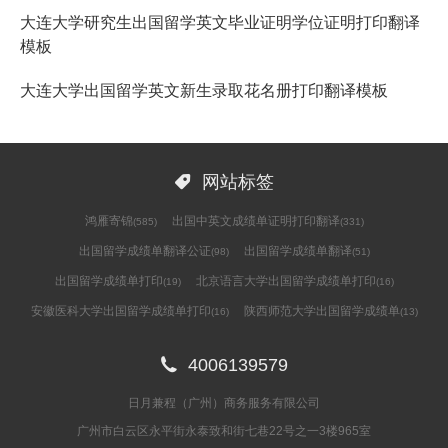
大连大学研究生出国留学英文毕业证明学位证明打印翻译
模板
大连大学出国留学英文新生录取花名册打印翻译模板

网站标签
鸿雁寄锦
出国中英文成绩单证明打印翻译
(585)
(331)
出国留学成绩单翻译公证
出国留学成绩单翻译
(98)
(51)
出国留学成绩单打印
北京语言大学出国留学成绩单打印
(19)
(16)
安徽医科大学出国留学成绩单打印
陕西师范大学出国留学成绩单
(16)
(13)

4006139579
日月兼程（广州）商务服务有限公司
广州市白云区永平街永泰致和街七巷22号之一3楼965室